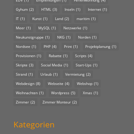
EDV
(1)
Empfehlungen
(1)
Ferienwohnung
(4)
Gyhum
(2)
HTML
(3)
Inseln
(1)
Internet
(1)
IT
(1)
Kunst
(1)
Land
(2)
maritim
(1)
Meer
(1)
MySQL
(1)
Netzwerke
(1)
Neukunstgruppe
(1)
NKG
(1)
Norden
(1)
Nordsee
(1)
PHP
(4)
Print
(1)
Projektplanung
(1)
Provisionen
(1)
Rabatte
(1)
Scripts
(4)
Skripte
(3)
Social Media
(1)
Start-Ups
(1)
Strand
(1)
Urlaub
(1)
Vermietung
(2)
Webdesign
(8)
Webseite
(4)
Webshop
(1)
Weihnachten
(1)
Wordpress
(5)
Xmas
(1)
Zimmer
(2)
Zimmer Monteur
(2)
Kategorien