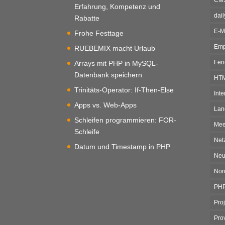
Erfahrung, Kompetenz und
dai
Rabatte
E-M
Frohe Festtage
Emp
RUEBEMIX macht Urlaub
Fer
Arrays mit PHP in MySQL-
Datenbank speichern
HT
Trinitäts-Operator: If-Then-Else
Inte
Apps vs. Web-Apps
Lan
Schleifen programmieren: FOR-
Mee
Schleife
Net
Datum und Timestamp in PHP
Neu
Nor
PH
Pro
Pro