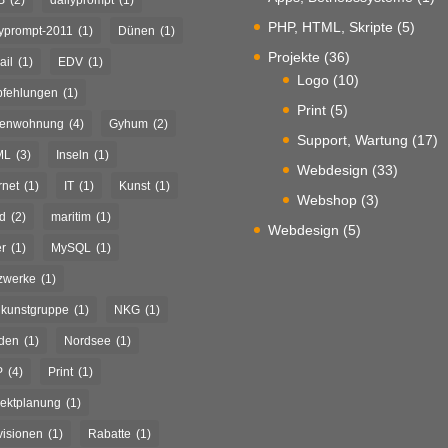
PHP, HTML, Skripte
(5)
lyprompt-2011
(1)
Dünen
(1)
Projekte
(36)
ail
(1)
EDV
(1)
Logo
(10)
fehlungen
(1)
Print
(5)
ienwohnung
(4)
Gyhum
(2)
Support, Wartung
(17)
ML
(3)
Inseln
(1)
Webdesign
(33)
rnet
(1)
IT
(1)
Kunst
(1)
Webshop
(3)
d
(2)
maritim
(1)
Webdesign
(5)
r
(1)
MySQL
(1)
zwerke
(1)
kunstgruppe
(1)
NKG
(1)
den
(1)
Nordsee
(1)
P
(4)
Print
(1)
jektplanung
(1)
visionen
(1)
Rabatte
(1)