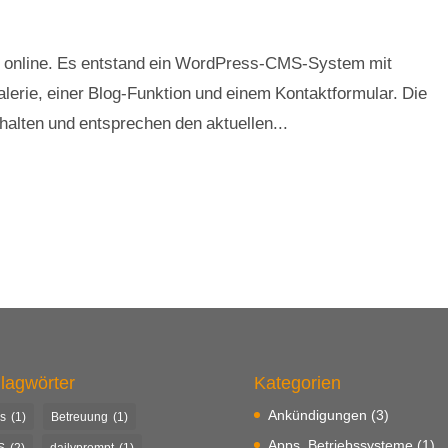
nline. Es entstand ein WordPress-CMS-System mit
lerie, einer Blog-Funktion und einem Kontaktformular. Die
halten und entsprechen den aktuellen...
lagwörter
Kategorien
Ankündigungen
(3)
s
(1)
Betreuung
(1)
Apps, Betriebssysteme
(1)
S
(2)
dailyprompt
(1)