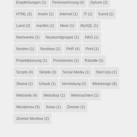
Empfehlungen
(1)
Ferienwohnung
(4)
Gyhum
(2)
HTML
(3)
Inseln
(1)
Internet
(1)
IT
(1)
Kunst
(1)
Land
(2)
maritim
(1)
Meer
(1)
MySQL
(1)
Netzwerke
(1)
Neukunstgruppe
(1)
NKG
(1)
Norden
(1)
Nordsee
(1)
PHP
(4)
Print
(1)
Projektplanung
(1)
Provisionen
(1)
Rabatte
(1)
Scripts
(4)
Skripte
(3)
Social Media
(1)
Start-Ups
(1)
Strand
(1)
Urlaub
(1)
Vermietung
(2)
Webdesign
(8)
Webseite
(4)
Webshop
(1)
Weihnachten
(1)
Wordpress
(5)
Xmas
(1)
Zimmer
(2)
Zimmer Monteur
(2)