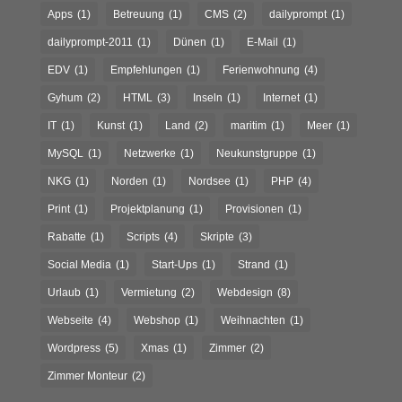
Apps
(1)
Betreuung
(1)
CMS
(2)
dailyprompt
(1)
dailyprompt-2011
(1)
Dünen
(1)
E-Mail
(1)
EDV
(1)
Empfehlungen
(1)
Ferienwohnung
(4)
Gyhum
(2)
HTML
(3)
Inseln
(1)
Internet
(1)
IT
(1)
Kunst
(1)
Land
(2)
maritim
(1)
Meer
(1)
MySQL
(1)
Netzwerke
(1)
Neukunstgruppe
(1)
NKG
(1)
Norden
(1)
Nordsee
(1)
PHP
(4)
Print
(1)
Projektplanung
(1)
Provisionen
(1)
Rabatte
(1)
Scripts
(4)
Skripte
(3)
Social Media
(1)
Start-Ups
(1)
Strand
(1)
Urlaub
(1)
Vermietung
(2)
Webdesign
(8)
Webseite
(4)
Webshop
(1)
Weihnachten
(1)
Wordpress
(5)
Xmas
(1)
Zimmer
(2)
Zimmer Monteur
(2)