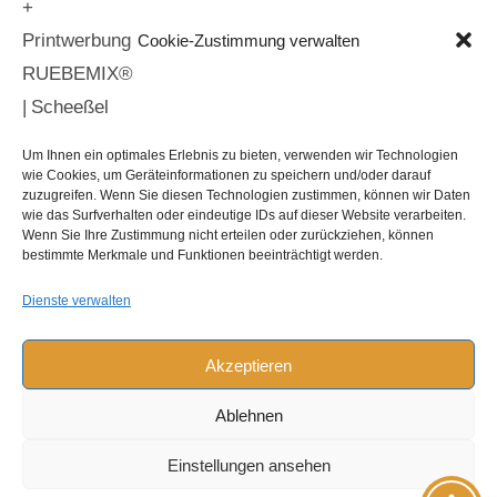
NEUKUNSTGRUPPE
Cookie-Zustimmung verwalten
Jannik Nowak
BSV-AT
Jugendgrupppe BSV-AT
Golf in Bremen und umzu
Um Ihnen ein optimales Erlebnis zu bieten, verwenden wir Technologien
wie Cookies, um Geräteinformationen zu speichern und/oder darauf
zuzugreifen. Wenn Sie diesen Technologien zustimmen, können wir Daten
wie das Surfverhalten oder eindeutige IDs auf dieser Website verarbeiten.
Wenn Sie Ihre Zustimmung nicht erteilen oder zurückziehen, können
bestimmte Merkmale und Funktionen beeinträchtigt werden.
Home
Projekte
Informationen
Dienste verwalten
Leistungen & Preise
Kontakt
Akzeptieren
Datenschutzerklärung
Impressum
Cookie-Richtlinie (EU)
Ablehnen
Einstellungen ansehen