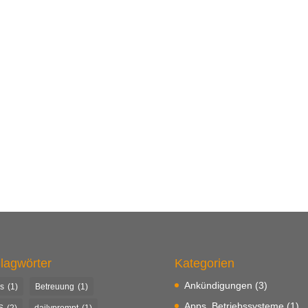
lagwörter
Kategorien
Ankündigungen
(3)
s
(1)
Betreuung
(1)
Apps, Betriebssysteme
(1)
S
(2)
dailyprompt
(1)