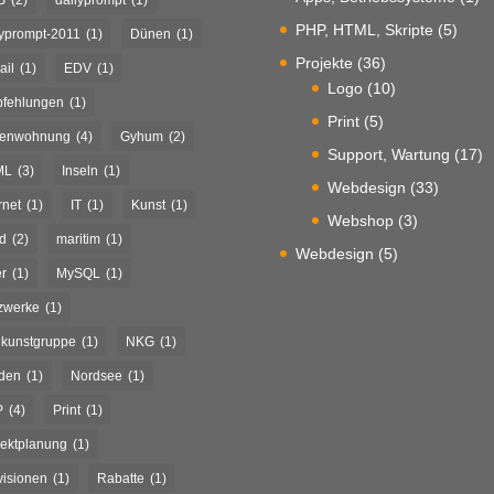
PHP, HTML, Skripte
(5)
lyprompt-2011
(1)
Dünen
(1)
Projekte
(36)
ail
(1)
EDV
(1)
Logo
(10)
fehlungen
(1)
Print
(5)
ienwohnung
(4)
Gyhum
(2)
Support, Wartung
(17)
ML
(3)
Inseln
(1)
Webdesign
(33)
rnet
(1)
IT
(1)
Kunst
(1)
Webshop
(3)
d
(2)
maritim
(1)
Webdesign
(5)
r
(1)
MySQL
(1)
zwerke
(1)
kunstgruppe
(1)
NKG
(1)
den
(1)
Nordsee
(1)
P
(4)
Print
(1)
jektplanung
(1)
visionen
(1)
Rabatte
(1)