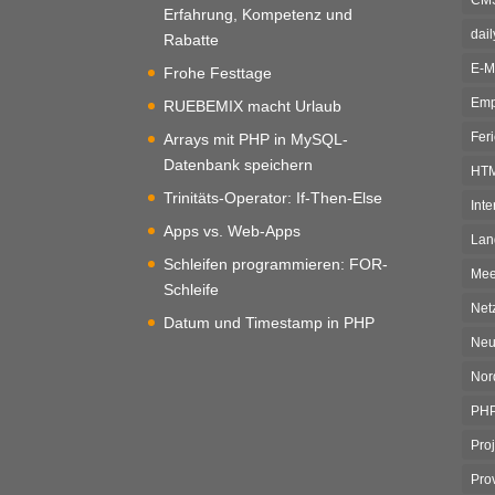
Erfahrung, Kompetenz und
dai
Rabatte
E-M
Frohe Festtage
Emp
RUEBEMIX macht Urlaub
Fer
Arrays mit PHP in MySQL-
Datenbank speichern
HT
Trinitäts-Operator: If-Then-Else
Inte
Apps vs. Web-Apps
Lan
Schleifen programmieren: FOR-
Mee
Schleife
Net
Datum und Timestamp in PHP
Neu
Nor
PH
Pro
Pro