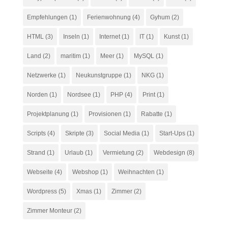
Empfehlungen
(1)
Ferienwohnung
(4)
Gyhum
(2)
HTML
(3)
Inseln
(1)
Internet
(1)
IT
(1)
Kunst
(1)
Land
(2)
maritim
(1)
Meer
(1)
MySQL
(1)
Netzwerke
(1)
Neukunstgruppe
(1)
NKG
(1)
Norden
(1)
Nordsee
(1)
PHP
(4)
Print
(1)
Projektplanung
(1)
Provisionen
(1)
Rabatte
(1)
Scripts
(4)
Skripte
(3)
Social Media
(1)
Start-Ups
(1)
Strand
(1)
Urlaub
(1)
Vermietung
(2)
Webdesign
(8)
Webseite
(4)
Webshop
(1)
Weihnachten
(1)
Wordpress
(5)
Xmas
(1)
Zimmer
(2)
Zimmer Monteur
(2)