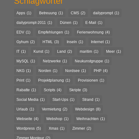
Schlagwörter
Apps
(1)
Betreuung
(1)
CMS
(2)
dailyprompt
(1)
dailyprompt-2011
(1)
Dünen
(1)
E-Mail
(1)
EDV
(1)
Empfehlungen
(1)
Ferienwohnung
(4)
Gyhum
(2)
HTML
(3)
Inseln
(1)
Internet
(1)
IT
(1)
Kunst
(1)
Land
(2)
maritim
(1)
Meer
(1)
MySQL
(1)
Netzwerke
(1)
Neukunstgruppe
(1)
NKG
(1)
Norden
(1)
Nordsee
(1)
PHP
(4)
Print
(1)
Projektplanung
(1)
Provisionen
(1)
Rabatte
(1)
Scripts
(4)
Skripte
(3)
Social Media
(1)
Start-Ups
(1)
Strand
(1)
Urlaub
(1)
Vermietung
(2)
Webdesign
(8)
Webseite
(4)
Webshop
(1)
Weihnachten
(1)
Wordpress
(5)
Xmas
(1)
Zimmer
(2)
Zimmer Monteur
(2)