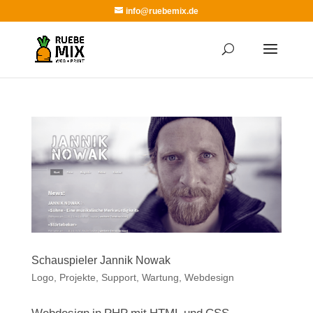
info@ruebemix.de
Schauspieler Jannik Nowak
Logo
,
Projekte
,
Support, Wartung
,
Webdesign
Webdesign in PHP mit HTML und CSS