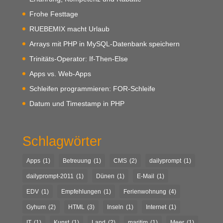
Frohe Festtage
RUEBEMIX macht Urlaub
Arrays mit PHP in MySQL-Datenbank speichern
Trinitäts-Operator: If-Then-Else
Apps vs. Web-Apps
Schleifen programmieren: FOR-Schleife
Datum und Timestamp in PHP
Schlagwörter
Apps
(1)
Betreuung
(1)
CMS
(2)
dailyprompt
(1)
dailyprompt-2011
(1)
Dünen
(1)
E-Mail
(1)
EDV
(1)
Empfehlungen
(1)
Ferienwohnung
(4)
Gyhum
(2)
HTML
(3)
Inseln
(1)
Internet
(1)
IT
(1)
Kunst
(1)
Land
(2)
maritim
(1)
Meer
(1)