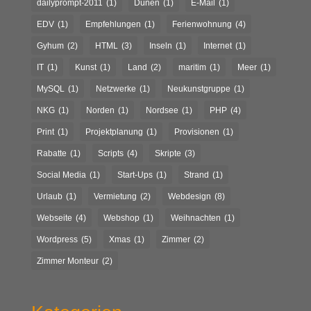
dailyprompt-2011
(1)
Dünen
(1)
E-Mail
(1)
EDV
(1)
Empfehlungen
(1)
Ferienwohnung
(4)
Gyhum
(2)
HTML
(3)
Inseln
(1)
Internet
(1)
IT
(1)
Kunst
(1)
Land
(2)
maritim
(1)
Meer
(1)
MySQL
(1)
Netzwerke
(1)
Neukunstgruppe
(1)
NKG
(1)
Norden
(1)
Nordsee
(1)
PHP
(4)
Print
(1)
Projektplanung
(1)
Provisionen
(1)
Rabatte
(1)
Scripts
(4)
Skripte
(3)
Social Media
(1)
Start-Ups
(1)
Strand
(1)
Urlaub
(1)
Vermietung
(2)
Webdesign
(8)
Webseite
(4)
Webshop
(1)
Weihnachten
(1)
Wordpress
(5)
Xmas
(1)
Zimmer
(2)
Zimmer Monteur
(2)