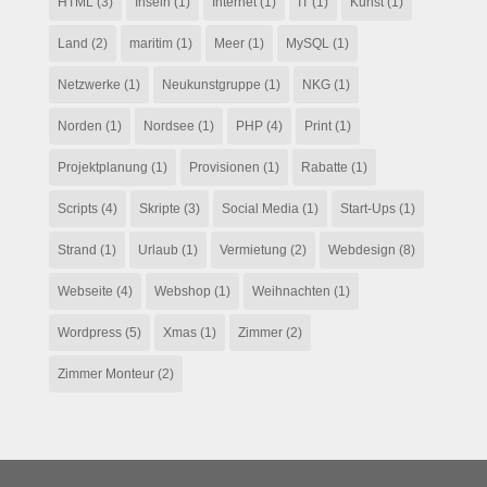
HTML
(3)
Inseln
(1)
Internet
(1)
IT
(1)
Kunst
(1)
Land
(2)
maritim
(1)
Meer
(1)
MySQL
(1)
Netzwerke
(1)
Neukunstgruppe
(1)
NKG
(1)
Norden
(1)
Nordsee
(1)
PHP
(4)
Print
(1)
Projektplanung
(1)
Provisionen
(1)
Rabatte
(1)
Scripts
(4)
Skripte
(3)
Social Media
(1)
Start-Ups
(1)
Strand
(1)
Urlaub
(1)
Vermietung
(2)
Webdesign
(8)
Webseite
(4)
Webshop
(1)
Weihnachten
(1)
Wordpress
(5)
Xmas
(1)
Zimmer
(2)
Zimmer Monteur
(2)