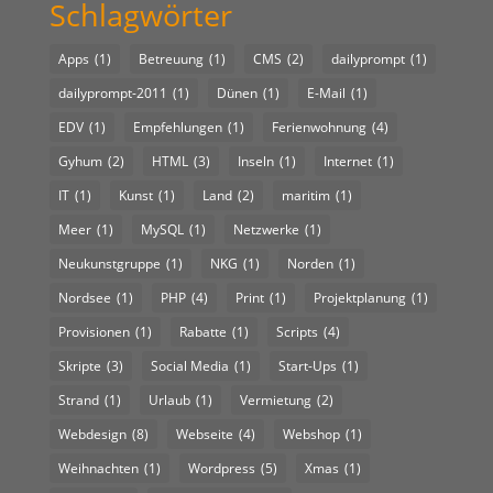
Schlagwörter
Apps
(1)
Betreuung
(1)
CMS
(2)
dailyprompt
(1)
dailyprompt-2011
(1)
Dünen
(1)
E-Mail
(1)
EDV
(1)
Empfehlungen
(1)
Ferienwohnung
(4)
Gyhum
(2)
HTML
(3)
Inseln
(1)
Internet
(1)
IT
(1)
Kunst
(1)
Land
(2)
maritim
(1)
Meer
(1)
MySQL
(1)
Netzwerke
(1)
Neukunstgruppe
(1)
NKG
(1)
Norden
(1)
Nordsee
(1)
PHP
(4)
Print
(1)
Projektplanung
(1)
Provisionen
(1)
Rabatte
(1)
Scripts
(4)
Skripte
(3)
Social Media
(1)
Start-Ups
(1)
Strand
(1)
Urlaub
(1)
Vermietung
(2)
Webdesign
(8)
Webseite
(4)
Webshop
(1)
Weihnachten
(1)
Wordpress
(5)
Xmas
(1)